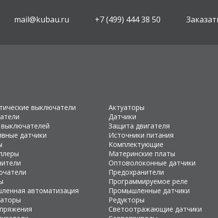
mail@kubau.ru
+7 (499) 444 38 50
Заказат
тические выключатели
Актуаторы
атели
Датчики
 выключателей
Защита двигателя
ивные датчики
Источники питания
ы
Комплектующие
ллеры
Материнские платы
чители
Оптоволоконные датчики
ючатели
Предохранители
ы
Программируемое реле
ленная автоматизация
Промышленные датчики
раторы
Редукторы
апряжения
Светоотражающие датчики