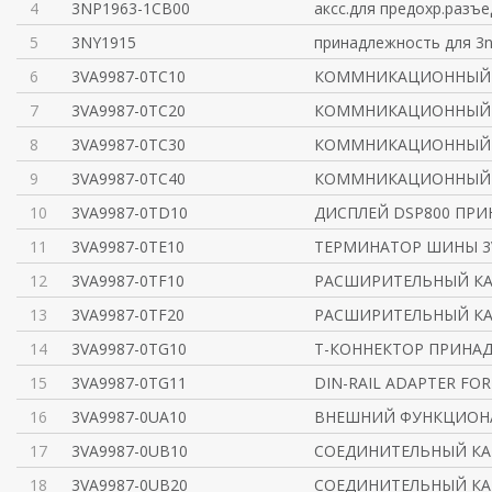
4
3NP1963-1CB00
аксс.для предохр.разъ
5
3NY1915
принадлежность для 3n
6
3VA9987-0TC10
КОММНИКАЦИОННЫЙ К
7
3VA9987-0TC20
КОММНИКАЦИОННЫЙ К
8
3VA9987-0TC30
КОММНИКАЦИОННЫЙ К
9
3VA9987-0TC40
КОММНИКАЦИОННЫЙ К
10
3VA9987-0TD10
ДИСПЛЕЙ DSP800 ПР
11
3VA9987-0TE10
ТЕРМИНАТОР ШИНЫ 3
12
3VA9987-0TF10
РАСШИРИТЕЛЬНЫЙ КА
13
3VA9987-0TF20
РАСШИРИТЕЛЬНЫЙ КА
14
3VA9987-0TG10
T-КОННЕКТОР ПРИНА
15
3VA9987-0TG11
DIN-RAIL ADAPTER FO
16
3VA9987-0UA10
ВНЕШНИЙ ФУНКЦИОНА
17
3VA9987-0UB10
СОЕДИНИТЕЛЬНЫЙ КАБ
18
3VA9987-0UB20
СОЕДИНИТЕЛЬНЫЙ КАБ