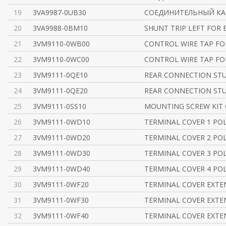
19
3VA9987-0UB30
СОЕДИНИТЕЛЬНЫЙ КАБ
20
3VA9988-0BM10
SHUNT TRIP LEFT FOR 
21
3VM9110-0WB00
CONTROL WIRE TAP FO
22
3VM9110-0WC00
CONTROL WIRE TAP FO
23
3VM9111-0QE10
REAR CONNECTION STU
24
3VM9111-0QE20
REAR CONNECTION ST
25
3VM9111-0SS10
MOUNTING SCREW KIT 
26
3VM9111-0WD10
TERMINAL COVER 1 POL
27
3VM9111-0WD20
TERMINAL COVER 2 POL
28
3VM9111-0WD30
TERMINAL COVER 3 POL
29
3VM9111-0WD40
TERMINAL COVER 4 POL
30
3VM9111-0WF20
TERMINAL COVER EXTE
31
3VM9111-0WF30
TERMINAL COVER EXTE
32
3VM9111-0WF40
TERMINAL COVER EXTE