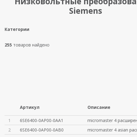
Низковольтные преобразов
Siemens
Категории
255
товаров найдено
Артикул
Описание
1
6SE6400-0AP00-0AA1
micromaster 4 расшире
2
6SE6400-0AP00-0AB0
micromaster 4 asian ра