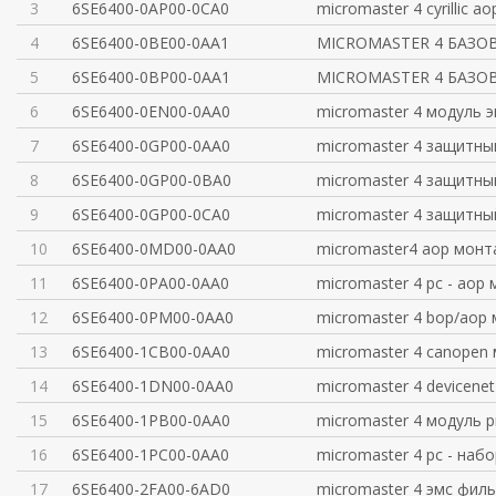
3
6SE6400-0AP00-0CA0
micromaster 4 cyrillic ao
4
6SE6400-0BE00-0AA1
MICROMASTER 4 БАЗО
5
6SE6400-0BP00-0AA1
MICROMASTER 4 БАЗО
6
6SE6400-0EN00-0AA0
micromaster 4 модуль 
7
6SE6400-0GP00-0AA0
micromaster 4 защитны
8
6SE6400-0GP00-0BA0
micromaster 4 защитны
9
6SE6400-0GP00-0CA0
micromaster 4 защитны
10
6SE6400-0MD00-0AA0
micromaster4 aop мон
11
6SE6400-0PA00-0AA0
micromaster 4 pc - aop
12
6SE6400-0PM00-0AA0
micromaster 4 bop/aop
13
6SE6400-1CB00-0AA0
micromaster 4 canopen
14
6SE6400-1DN00-0AA0
micromaster 4 devicene
15
6SE6400-1PB00-0AA0
micromaster 4 модуль p
16
6SE6400-1PC00-0AA0
micromaster 4 pc - набо
17
6SE6400-2FA00-6AD0
micromaster 4 эмс филь