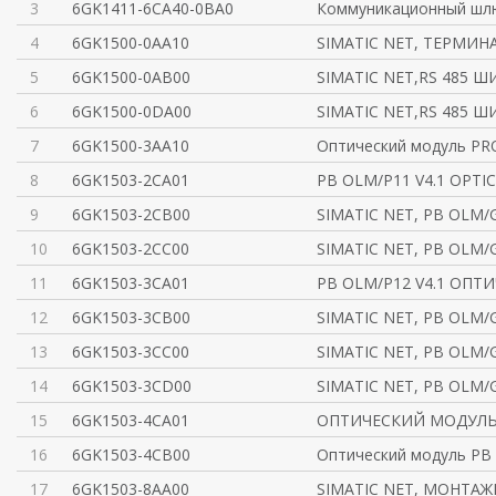
3
6GK1411-6CA40-0BA0
Коммуникационный шлю
4
6GK1500-0AA10
SIMATIC NET, ТЕРМИНА
5
6GK1500-0AB00
SIMATIC NET,RS 485 
6
6GK1500-0DA00
SIMATIC NET,RS 485 
7
6GK1500-3AA10
Оптический модуль PR
8
6GK1503-2CA01
PB OLM/P11 V4.1 OPTI
9
6GK1503-2CB00
SIMATIC NET, PB OLM/G
10
6GK1503-2CC00
SIMATIC NET, PB OLM/G
11
6GK1503-3CA01
PB OLM/P12 V4.1 ОП
12
6GK1503-3CB00
SIMATIC NET, PB OLM/G
13
6GK1503-3CC00
SIMATIC NET, PB OLM/G
14
6GK1503-3CD00
SIMATIC NET, PB OLM/
15
6GK1503-4CA01
ОПТИЧЕСКИЙ МОДУЛЬ 
16
6GK1503-4CB00
Оптический модуль PB
17
6GK1503-8AA00
SIMATIC NET, МОНТАЖ