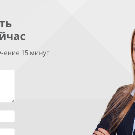
ть
йчас
ечение 15 минут