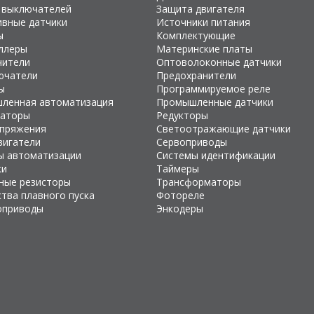
 выключателей
Защита двигателя
ивные датчики
Источники питания
ы
Комплектующие
ллеры
Материнские платы
чители
Оптоволоконные датчики
ючатели
Предохранители
ы
Программируемое реле
ленная автоматизация
Промышленные датчики
раторы
Редукторы
апряжения
Светоотражающие датчики
вигатели
Сервоприводы
ы автоматизации
Системы идентификации
ки
Таймеры
ные резисторы
Трансформаторы
тва плавного пуска
Фотореле
оприводы
Энкодеры