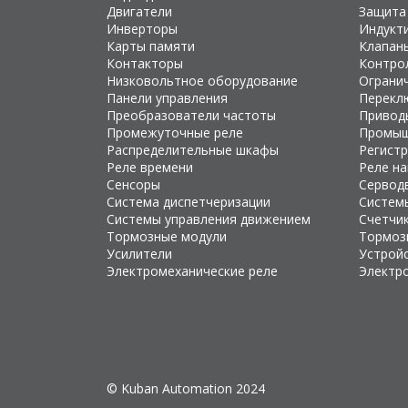
Двигатели
Защита
Инверторы
Индукт
Карты памяти
Клапан
Контакторы
Контро
Низковольтное оборудование
Ограни
Панели управления
Перекл
Преобразователи частоты
Привод
Промежуточные реле
Промыш
Распределительные шкафы
Регист
Реле времени
Реле н
Сенсоры
Сервод
Система диспетчеризации
Систем
Системы управления движением
Счетчи
Тормозные модули
Тормоз
Усилители
Устройс
Электромеханические реле
Электр
© Kuban Automation 2024