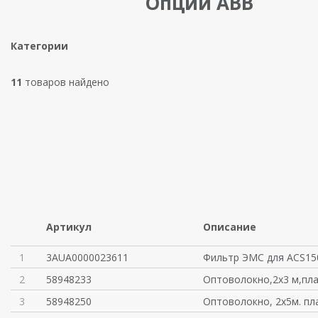
Опции ABB
Категории
11
товаров найдено
Артикул
Описание
1
3AUA0000023611
Фильтр ЭМС для ACS15
2
58948233
Оптоволокно,2х3 м,плас
3
58948250
Оптоволокно, 2х5м. плас