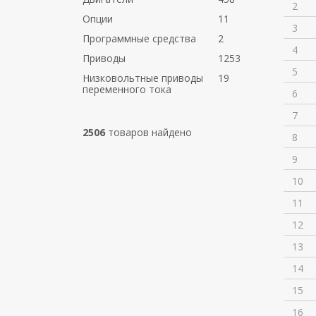
2
Опции
11
3
Программные средства
2
4
Приводы
1253
5
Низковольтные приводы
19
переменного тока
6
7
2506
товаров найдено
8
9
10
11
12
13
14
15
16