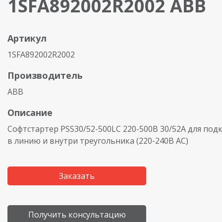
1SFA892002R2002 ABB
Артикул
1SFA892002R2002
Производитель
ABB
Описание
Софтстартер PSS30/52-500LC 220-500В 30/52A для по
в линию и внутри треугольника
(220
-240В AC)
Заказать
Получить консультацию