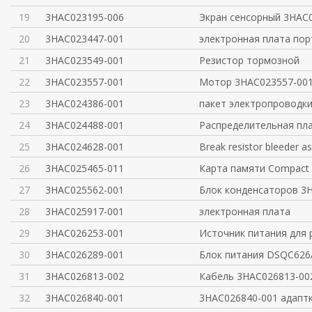
19
3HAC023195-006
Экран сенсорный 3HAC
20
3HAC023447-001
электронная плата пор
21
3HAC023549-001
Резистор тормозной
22
3HAC023557-001
Мотор 3HAC023557-00
23
3HAC024386-001
пакет электропроводки
24
3HAC024488-001
Распределительная пл
25
3HAC024628-001
Break resistor bleeder a
26
3HAC025465-011
Карта памяти Compact F
27
3HAC025562-001
Блок конденсаторов 3
28
3HAC025917-001
электронная плата
29
3HAC026253-001
Источник питания для
30
3HAC026289-001
Блок питания DSQC626
31
3HAC026813-002
Кабель 3HAC026813-00
32
3HAC026840-001
3HAC026840-001 адаптк