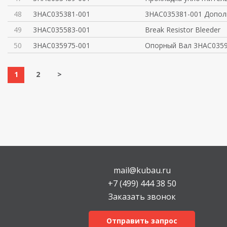
48
3HAC035381-001
3HAC035381-001 Допо
49
3HAC035583-001
Break Resistor Bleeder
50
3HAC035975-001
Опорный Вал 3HAC0359
1
2
>
mail@kubau.ru
+7 (499) 444 38 50
Заказать звонок
Отправить запрос