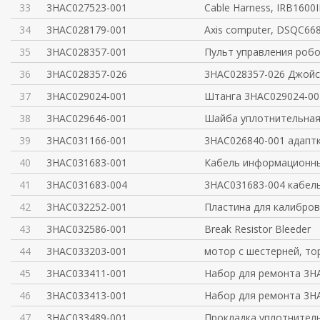
33
3HAC027523-001
Cable Harness, IRB1600
34
3HAC028179-001
Axis computer, DSQC66
35
3HAC028357-001
Пульт управления робо
36
3HAC028357-026
3HAC028357-026 Джойс
37
3HAC029024-001
Штанга 3HAC029024-00
38
3HAC029646-001
Шайба уплотнительная
39
3HAC031166-001
3HAC026840-001 адаптк
40
3HAC031683-001
Кабель информационн
41
3HAC031683-004
3HAC031683-004 кабель
42
3HAC032252-001
Пластина для калибро
43
3HAC032586-001
Break Resistor Bleeder
44
3HAC033203-001
мотор с шестерней, то
45
3HAC033411-001
Набор для ремонта 3H
46
3HAC033413-001
Набор для ремонта 3H
47
3HAC033489-001
Прокладка уплотнител