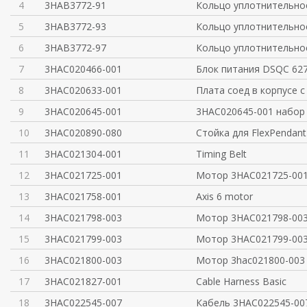
4
3HAB3772-91
Кольцо уплотнительно
5
3HAB3772-93
Кольцо уплотнительно
6
3HAB3772-97
Кольцо уплотнительно
7
3HAC020466-001
Блок питания DSQC 62
8
3HAC020633-001
Плата соед в корпусе 
9
3HAC020645-001
3HAC020645-001 набор
10
3HAC020890-080
Cтойка для FlexPendan
11
3HAC021304-001
Timing Belt
12
3HAC021725-001
Мотор 3HAC021725-00
13
3HAC021758-001
Axis 6 motor
14
3HAC021798-003
Мотор 3HAC021798-00
15
3HAC021799-003
Мотор 3HAC021799-00
16
3HAC021800-003
Мотор 3hac021800-003 
17
3HAC021827-001
Cable Harness Basic
18
3HAC022545-007
Кабель 3HAC022545-00