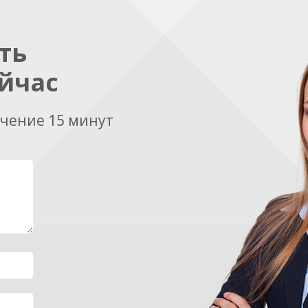
ть
йчас
ечение 15 минут