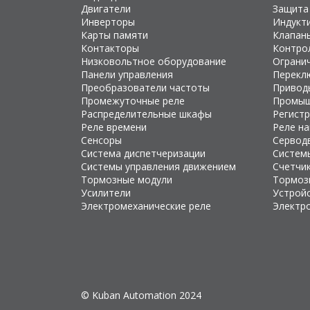
Двигатели
Защита
Инверторы
Индукт
Карты памяти
Клапан
Контакторы
Контро
Низковольтное оборудование
Ограни
Панели управления
Перекл
Преобразователи частоты
Привод
Промежуточные реле
Промыш
Распределительные шкафы
Регист
Реле времени
Реле н
Сенсоры
Сервод
Система диспетчеризации
Систем
Системы управления движением
Счетчи
Тормозные модули
Тормоз
Усилители
Устройс
Электромеханические реле
Электр
© Kuban Automation 2024