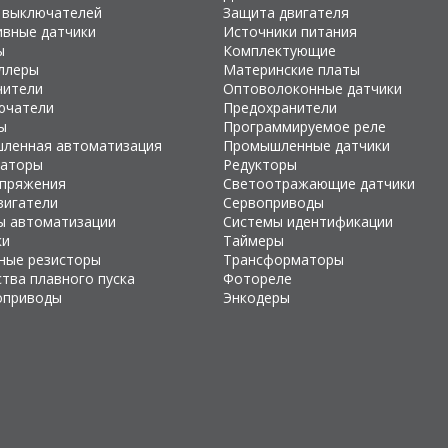
 выключателей
Защита двигателя
ивные датчики
Источники питания
ы
Комплектующие
ллеры
Материнские платы
чители
Оптоволоконные датчики
ючатели
Предохранители
ы
Программируемое реле
ленная автоматизация
Промышленные датчики
раторы
Редукторы
апряжения
Светоотражающие датчики
вигатели
Сервоприводы
ы автоматизации
Системы идентификации
ки
Таймеры
ные резисторы
Трансформаторы
тва плавного пуска
Фотореле
оприводы
Энкодеры