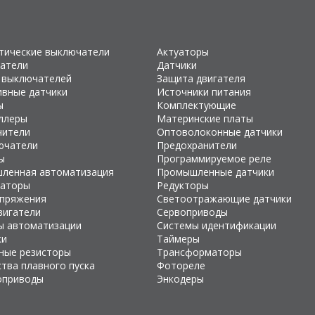
тические выключатели
Актуаторы
атели
Датчики
 выключателей
Защита двигателя
ивные датчики
Источники питания
ы
Комплектующие
ллеры
Материнские платы
чители
Оптоволоконные датчики
ючатели
Предохранители
ы
Программируемое реле
ленная автоматизация
Промышленные датчики
раторы
Редукторы
апряжения
Светоотражающие датчики
вигатели
Сервоприводы
ы автоматизации
Системы идентификации
ки
Таймеры
ные резисторы
Трансформаторы
тва плавного пуска
Фотореле
оприводы
Энкодеры