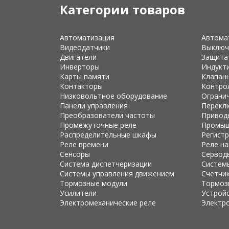
Категории товаров
Автоматизация
Автома
Видеодатчики
Выключ
Двигатели
Защита
Инверторы
Индукт
Карты памяти
Клапан
Контакторы
Контро
Низковольтное оборудование
Ограни
Панели управления
Перекл
Преобразователи частоты
Привод
Промежуточные реле
Промыш
Распределительные шкафы
Регист
Реле времени
Реле н
Сенсоры
Сервод
Система диспетчеризации
Систем
Системы управления движением
Счетчи
Тормозные модули
Тормоз
Усилители
Устройс
Электромеханические реле
Электр