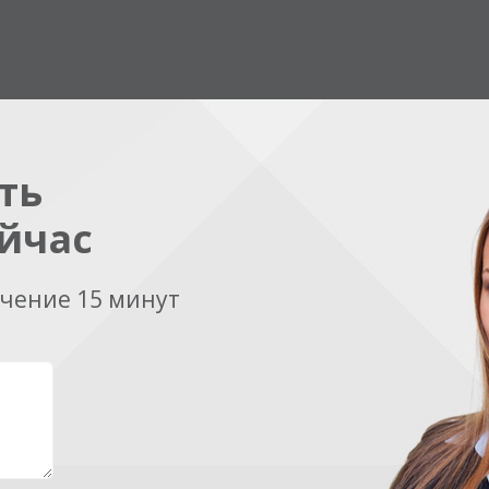
ть
йчас
ечение 15 минут