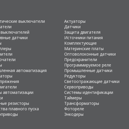
тические выключатели
Актуаторы
атели
Датчики
 выключателей
Защита двигателя
ивные датчики
Источники питания
ы
Комплектующие
ллеры
Материнские платы
чители
Оптоволоконные датчики
ючатели
Предохранители
ы
Программируемое реле
ленная автоматизация
Промышленные датчики
раторы
Редукторы
апряжения
Светоотражающие датчики
вигатели
Сервоприводы
ы автоматизации
Системы идентификации
ки
Таймеры
ные резисторы
Трансформаторы
тва плавного пуска
Фотореле
оприводы
Энкодеры