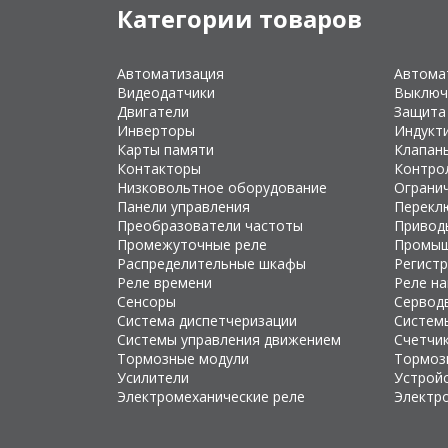
Категории товаров
Автоматизация
Автома
Видеодатчики
Выключ
Двигатели
Защита
Инверторы
Индукт
Карты памяти
Клапан
Контакторы
Контро
Низковольтное оборудование
Ограни
Панели управления
Перекл
Преобразователи частоты
Привод
Промежуточные реле
Промыш
Распределительные шкафы
Регист
Реле времени
Реле н
Сенсоры
Сервод
Система диспетчеризации
Систем
Системы управления движением
Счетчи
Тормозные модули
Тормоз
Усилители
Устройс
Электромеханические реле
Электр