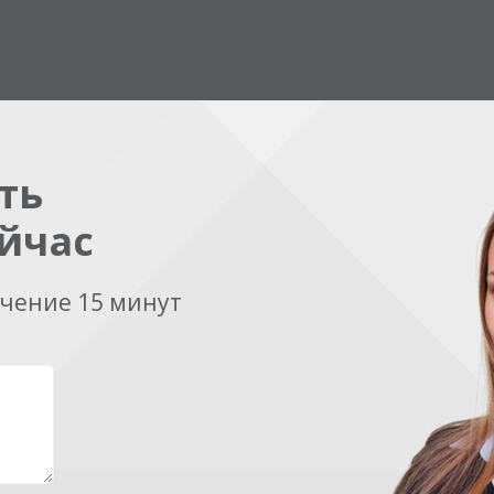
ть
йчас
ечение 15 минут