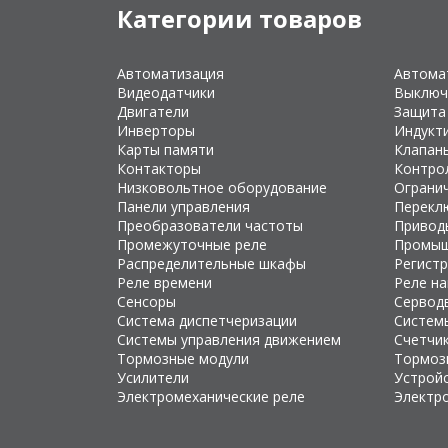
Категории товаров
Автоматизация
Автома
Видеодатчики
Выключ
Двигатели
Защита
Инверторы
Индукт
Карты памяти
Клапан
Контакторы
Контро
Низковольтное оборудование
Ограни
Панели управления
Перекл
Преобразователи частоты
Привод
Промежуточные реле
Промыш
Распределительные шкафы
Регист
Реле времени
Реле н
Сенсоры
Сервод
Система диспетчеризации
Систем
Системы управления движением
Счетчи
Тормозные модули
Тормоз
Усилители
Устройс
Электромеханические реле
Электр