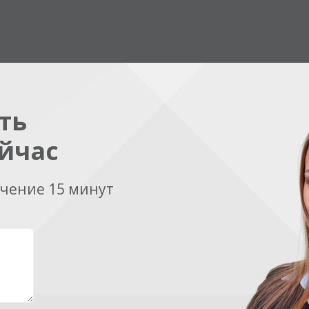
ть
йчас
ечение 15 минут