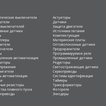
тические выключатели
Актуаторы
атели
Датчики
 выключателей
Защита двигателя
ивные датчики
Источники питания
ы
Комплектующие
ллеры
Материнские платы
чители
Оптоволоконные датчики
ючатели
Предохранители
ы
Программируемое реле
ленная автоматизация
Промышленные датчики
раторы
Редукторы
апряжения
Светоотражающие датчики
вигатели
Сервоприводы
ы автоматизации
Системы идентификации
ки
Таймеры
ные резисторы
Трансформаторы
тва плавного пуска
Фотореле
оприводы
Энкодеры