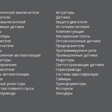
тические выключатели
Актуаторы
атели
Датчики
 выключателей
Защита двигателя
ивные датчики
Источники питания
ы
Комплектующие
ллеры
Материнские платы
чители
Оптоволоконные датчики
ючатели
Предохранители
ы
Программируемое реле
ленная автоматизация
Промышленные датчики
раторы
Редукторы
апряжения
Светоотражающие датчики
вигатели
Сервоприводы
ы автоматизации
Системы идентификации
ки
Таймеры
ные резисторы
Трансформаторы
тва плавного пуска
Фотореле
оприводы
Энкодеры