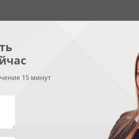
ть
йчас
ечение 15 минут