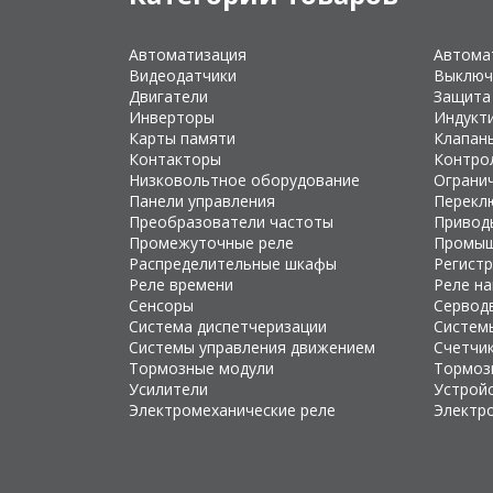
Автоматизация
Автома
Видеодатчики
Выключ
Двигатели
Защита
Инверторы
Индукт
Карты памяти
Клапан
Контакторы
Контро
Низковольтное оборудование
Ограни
Панели управления
Перекл
Преобразователи частоты
Привод
Промежуточные реле
Промыш
Распределительные шкафы
Регист
Реле времени
Реле н
Сенсоры
Сервод
Система диспетчеризации
Систем
Системы управления движением
Счетчи
Тормозные модули
Тормоз
Усилители
Устройс
Электромеханические реле
Электр