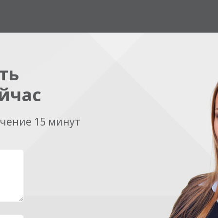
ть
йчас
ечение 15 минут