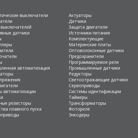
тические выключатели
Актуаторы
атели
Датчики
 выключателей
Защита двигателя
ивные датчики
Источники питания
ы
Комплектующие
ллеры
Материнские платы
чители
Оптоволоконные датчики
ючатели
Предохранители
ы
Программируемое реле
ленная автоматизация
Промышленные датчики
раторы
Редукторы
апряжения
Светоотражающие датчики
вигатели
Сервоприводы
ы автоматизации
Системы идентификации
ки
Таймеры
ные резисторы
Трансформаторы
тва плавного пуска
Фотореле
оприводы
Энкодеры