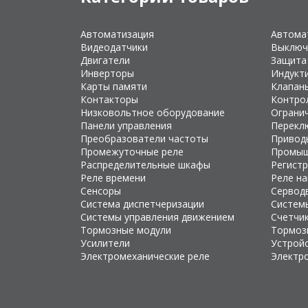
Автоматизация
Автома
Видеодатчики
Выключ
Двигатели
Защита
Инверторы
Индукт
Карты памяти
Клапан
Контакторы
Контро
Низковольтное оборудование
Ограни
Панели управления
Перекл
Преобразователи частоты
Привод
Промежуточные реле
Промыш
Распределительные шкафы
Регист
Реле времени
Реле н
Сенсоры
Сервод
Система диспетчеризации
Систем
Системы управления движением
Счетчи
Тормозные модули
Тормоз
Усилители
Устройс
Электромеханические реле
Электр