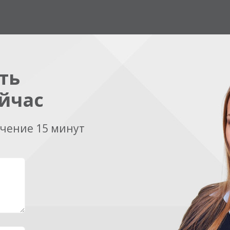
ть
йчас
ечение 15 минут