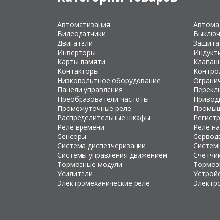
Автоматизация
Автома
Видеодатчики
Выключ
Двигатели
Защита
Инверторы
Индукт
Карты памяти
Клапан
Контакторы
Контро
Низковольтное оборудование
Ограни
Панели управления
Перекл
Преобразователи частоты
Привод
Промежуточные реле
Промыш
Распределительные шкафы
Регист
Реле времени
Реле н
Сенсоры
Сервод
Система диспетчеризации
Систем
Системы управления движением
Счетчи
Тормозные модули
Тормоз
Усилители
Устройс
Электромеханические реле
Электр