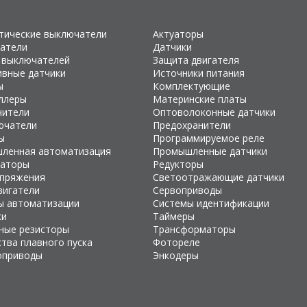
тические выключатели
Актуаторы
атели
Датчики
 выключателей
Защита двигателя
ивные датчики
Источники питания
ы
Комплектующие
ллеры
Материнские платы
чители
Оптоволоконные датчики
ючатели
Предохранители
ы
Программируемое реле
ленная автоматизация
Промышленные датчики
раторы
Редукторы
апряжения
Светоотражающие датчики
вигатели
Сервоприводы
ы автоматизации
Системы идентификации
ки
Таймеры
ные резисторы
Трансформаторы
тва плавного пуска
Фотореле
оприводы
Энкодеры