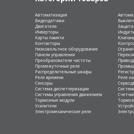
Автоматизация
Автома
Видеодатчики
Выключ
Двигатели
Защита
Инверторы
Индукт
Карты памяти
Клапан
Контакторы
Контро
Низковольтное оборудование
Ограни
Панели управления
Перекл
Преобразователи частоты
Привод
Промежуточные реле
Промыш
Распределительные шкафы
Регист
Реле времени
Реле н
Сенсоры
Сервод
Система диспетчеризации
Систем
Системы управления движением
Счетчи
Тормозные модули
Тормоз
Усилители
Устройс
Электромеханические реле
Электр