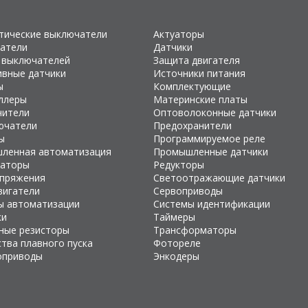
тические выключатели
Актуаторы
атели
Датчики
 выключателей
Защита двигателя
ивные датчики
Источники питания
ы
Комплектующие
ллеры
Материнские платы
чители
Оптоволоконные датчики
ючатели
Предохранители
ы
Программируемое реле
ленная автоматизация
Промышленные датчики
раторы
Редукторы
апряжения
Светоотражающие датчики
вигатели
Сервоприводы
ы автоматизации
Системы идентификации
ки
Таймеры
ные резисторы
Трансформаторы
тва плавного пуска
Фотореле
оприводы
Энкодеры