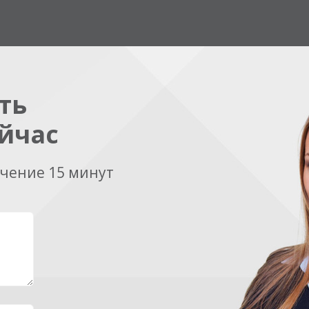
ть
йчас
ечение 15 минут