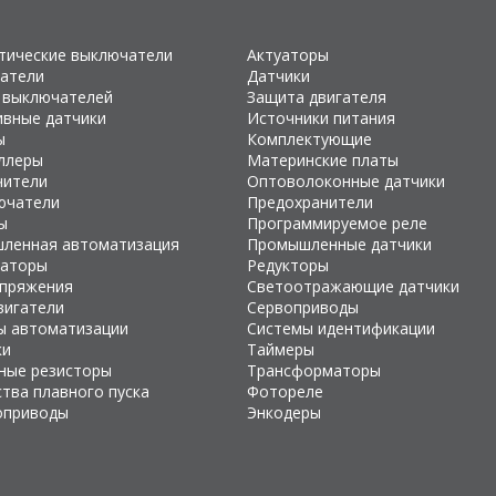
тические выключатели
Актуаторы
атели
Датчики
 выключателей
Защита двигателя
ивные датчики
Источники питания
ы
Комплектующие
ллеры
Материнские платы
чители
Оптоволоконные датчики
ючатели
Предохранители
ы
Программируемое реле
ленная автоматизация
Промышленные датчики
раторы
Редукторы
апряжения
Светоотражающие датчики
вигатели
Сервоприводы
ы автоматизации
Системы идентификации
ки
Таймеры
ные резисторы
Трансформаторы
тва плавного пуска
Фотореле
оприводы
Энкодеры