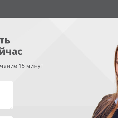
ть
йчас
ечение 15 минут