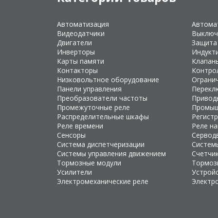
Автоматизация
Автома
Видеодатчики
Выключ
Двигатели
Защита
Инверторы
Индукт
Карты памяти
Клапан
Контакторы
Контро
Низковольтное оборудование
Ограни
Панели управления
Перекл
Преобразователи частоты
Привод
Промежуточные реле
Промыш
Распределительные шкафы
Регист
Реле времени
Реле н
Сенсоры
Сервод
Система диспетчеризации
Систем
Системы управления движением
Счетчи
Тормозные модули
Тормоз
Усилители
Устройс
Электромеханические реле
Электр