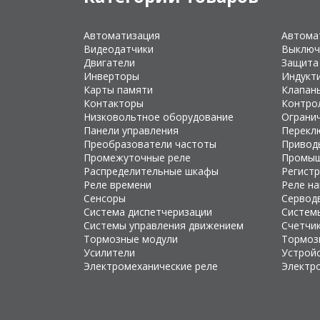
Автоматизация
Автома
Видеодатчики
Выключ
Двигатели
Защита
Инверторы
Индукт
Карты памяти
Клапан
Контакторы
Контро
Низковольтное оборудование
Ограни
Панели управления
Перекл
Преобразователи частоты
Привод
Промежуточные реле
Промыш
Распределительные шкафы
Регист
Реле времени
Реле н
Сенсоры
Сервод
Система диспетчеризации
Систем
Системы управления движением
Счетчи
Тормозные модули
Тормоз
Усилители
Устройс
Электромеханические реле
Электр