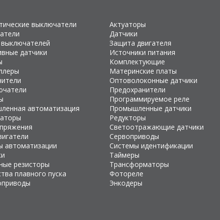
тические выключатели
Актуаторы
атели
Датчики
 выключателей
Защита двигателя
ивные датчики
Источники питания
ы
Комплектующие
ллеры
Материнские платы
чители
Оптоволоконные датчики
ючатели
Предохранители
ы
Программируемое реле
ленная автоматизация
Промышленные датчики
раторы
Редукторы
апряжения
Светоотражающие датчики
вигатели
Сервоприводы
ы автоматизации
Системы идентификации
ки
Таймеры
ные резисторы
Трансформаторы
тва плавного пуска
Фотореле
оприводы
Энкодеры