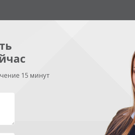
ть
йчас
ечение 15 минут