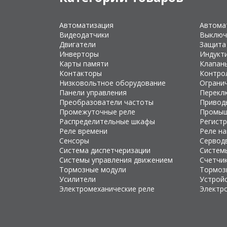
Автоматизация
Автома
Видеодатчики
Выключ
Двигатели
Защита
Инверторы
Индукт
Карты памяти
Клапан
Контакторы
Контро
Низковольтное оборудование
Ограни
Панели управления
Перекл
Преобразователи частоты
Привод
Промежуточные реле
Промыш
Распределительные шкафы
Регист
Реле времени
Реле н
Сенсоры
Сервод
Система диспетчеризации
Систем
Системы управления движением
Счетчи
Тормозные модули
Тормоз
Усилители
Устройс
Электромеханические реле
Электр