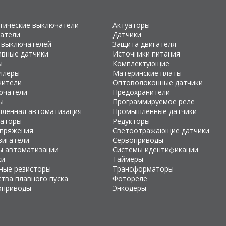
тические выключатели
Актуаторы
атели
Датчики
 выключателей
Защита двигателя
ивные датчики
Источники питания
ы
Комплектующие
ллеры
Материнские платы
чители
Оптоволоконные датчики
ючатели
Предохранители
ы
Программируемое реле
ленная автоматизация
Промышленные датчики
раторы
Редукторы
апряжения
Светоотражающие датчики
вигатели
Сервоприводы
ы автоматизации
Системы идентификации
ки
Таймеры
ные резисторы
Трансформаторы
тва плавного пуска
Фотореле
оприводы
Энкодеры