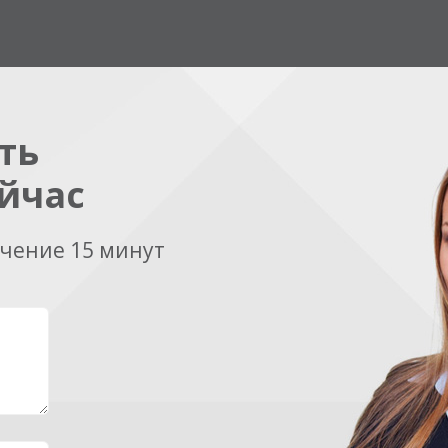
ть
йчас
ечение 15 минут