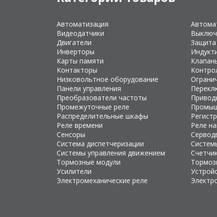
Автоматизация
Автома
Видеодатчики
Выключ
Двигатели
Защита
Инверторы
Индукт
Карты памяти
Клапан
Контакторы
Контро
Низковольтное оборудование
Ограни
Панели управления
Перекл
Преобразователи частоты
Привод
Промежуточные реле
Промыш
Распределительные шкафы
Регист
Реле времени
Реле н
Сенсоры
Сервод
Система диспетчеризации
Систем
Системы управления движением
Счетчи
Тормозные модули
Тормоз
Усилители
Устройс
Электромеханические реле
Электр