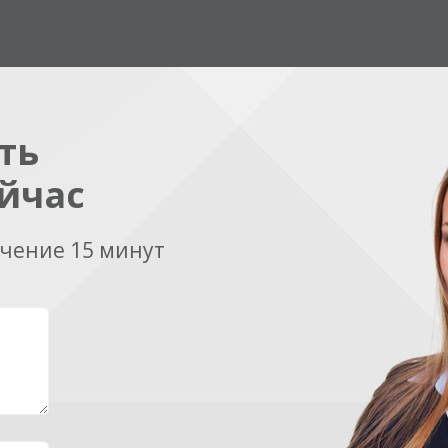
ть
йчас
ечение 15 минут