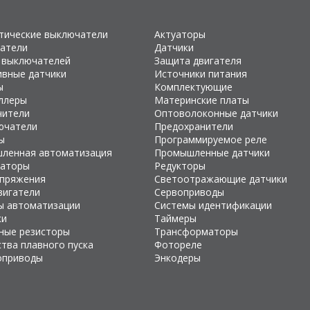
тические выключатели
Актуаторы
атели
Датчики
 выключателей
Защита двигателя
ивные датчики
Источники питания
ы
Комплектующие
ллеры
Материнские платы
чители
Оптоволоконные датчики
ючатели
Предохранители
ы
Программируемое реле
ленная автоматизация
Промышленные датчики
раторы
Редукторы
апряжения
Светоотражающие датчики
вигатели
Сервоприводы
ы автоматизации
Системы идентификации
ки
Таймеры
ные резисторы
Трансформаторы
тва плавного пуска
Фотореле
оприводы
Энкодеры