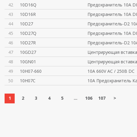
42
10D16Q
Предохранитель 10A DI
43
10D16R
Предохранитель 10A DI
44
10D27
Предохранитель-D2 10
45
10D27Q
Предохранитель 10A DI
46
10D27R
Предохранитель-D2 10A
47
10GD27
Центрирующая вставка
48
10GN01
Центрирующая вставка
49
10H07-660
10А 660V AC / 250В DC
50
10H07C
10A Предохранитель К
1
2
3
4
5
...
106
107
>