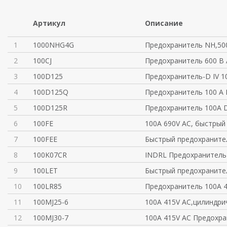
Артикул
Описание
1
1000NHG4G
Предохранитель NH,50
2
100CJ
Предохранитель 600 В 
3
100D125
Предохранитель-D IV 1
4
100D125Q
Предохранитель 100 A 
5
100D125R
Предохранитель 100A D
6
100FE
100A 690V AC, быстрый
7
100FEE
Быстрый предохраните
8
100K07CR
INDRL Предохранитель
9
100LET
Быстрый предохраните
10
100LR85
Предохранитель 100A 
11
100MJ25-6
100A 415V AC,цилиндри
12
100MJ30-7
100А 415V AC Предохра