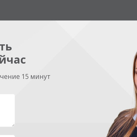
ть
йчас
ечение 15 минут