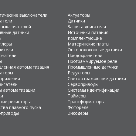
тические выключатели
Актуаторы
атели
Датчики
 выключателей
Защита двигателя
ивные датчики
Источники питания
ы
Комплектующие
ллеры
Материнские платы
чители
Оптоволоконные датчики
ючатели
Предохранители
ы
Программируемое реле
ленная автоматизация
Промышленные датчики
раторы
Редукторы
апряжения
Светоотражающие датчики
вигатели
Сервоприводы
ы автоматизации
Системы идентификации
ки
Таймеры
ные резисторы
Трансформаторы
тва плавного пуска
Фотореле
оприводы
Энкодеры