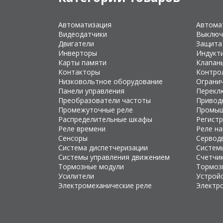
Автоматизация
Автома
Видеодатчики
Выключ
Двигатели
Защита
Инверторы
Индукт
Карты памяти
Клапан
Контакторы
Контро
Низковольтное оборудование
Ограни
Панели управления
Перекл
Преобразователи частоты
Привод
Промежуточные реле
Промыш
Распределительные шкафы
Регист
Реле времени
Реле н
Сенсоры
Сервод
Система диспетчеризации
Систем
Системы управления движением
Счетчи
Тормозные модули
Тормоз
Усилители
Устройс
Электромеханические реле
Электр