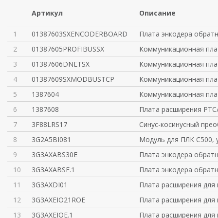
Артикул
Описание
1
01387603SXENCODERBOARD
Плата энкодера обратн
2
01387605PROFIBUSSX
Коммуникационная плат
3
01387606DNETSX
Коммуникационная пла
4
01387609SXMODBUSTCP
Коммуникационная пла
5
1387604
Коммуникационная пла
6
1387608
Плата расширения PTC
7
3F88LRS17
Синус-косинусный пре
8
3G2A5BI081
Модуль для ПЛК C500, 
9
3G3AXABS30E
Плата энкодера обратн
10
3G3AXABSE.1
Плата энкодера обратн
11
3G3AXDI01
Плата расширения для
12
3G3AXEIO21ROE
Плата расширения для
13
3G3AXEIOE.1
Плата расширения для