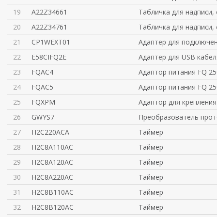
19
A22Z34661
Табличка для надписи,
20
A22Z34761
Табличка для надписи,
21
CP1WEXT01
Адаптер для подключе
22
E58CIFQ2E
Адаптер для USB кабел
23
FQAC4
Адаптор питания FQ 25
24
FQAC5
Адаптор питания FQ 25
25
FQXPM
Адаптор для крепления
26
GWYS7
Преобразователь про
27
H2C220ACA
Таймер
28
H2C8A110AC
Таймер
29
H2C8A120AC
Таймер
30
H2C8A220AC
Таймер
31
H2C8B110AC
Таймер
32
H2C8B120AC
Таймер