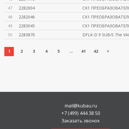
47
2282004
CK1 ПРЕОБРАЗОВАТЕЛ
48
2282046
CK1 ПРЕОБРАЗОВАТЕЛ
49
2283045
CK1 ПРЕОБРАЗОВАТЕЛ
50
2283870
DFLK-D 9 SUB/S The VA
1
2
3
4
5
...
41
42
>
mail@kubau.ru
+7 (499) 444 38 50
Заказать звонок