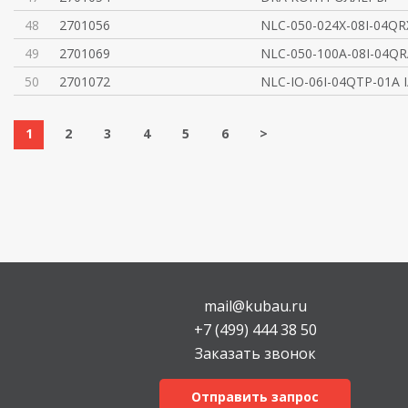
48
2701056
NLC-050-024X-08I-04QR
49
2701069
NLC-050-100A-08I-04QR
50
2701072
NLC-IO-06I-04QTP-01A I
1
2
3
4
5
6
>
mail@kubau.ru
+7 (499) 444 38 50
Заказать звонок
Отправить запрос