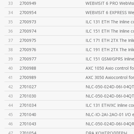
33
2700949
WEBVISIT 6 PRO WebVisit
34
2700954
WEBVISIT 6 EXPRESS Web
35
2700973
ILC 131 ETH The Inline c
36
2700974
ILC 151 ETH The Inline c
37
2700975
ILC 171 ETH 2TX The Inl
38
2700976
ILC 191 ETH 2TX The Inl
39
2700977
ILC 151 GSM/GPRS Inlin
40
2700988
AXC 1050 Axio control fo
41
2700989
AXC 3050 Axiocontrol for
42
2701027
NLC-050-024D-06I-04Q
43
2701030
NLC-050-024D-06I-04Q
44
2701034
ILC 131 ETH/XC Inline con
45
2701040
NLC-IO-2AI-2AO-01 I/O e
46
2701043
NLC-050-024D-06I-04Q
47
2701054
DRA КОНТРОЛЛЕРЫ