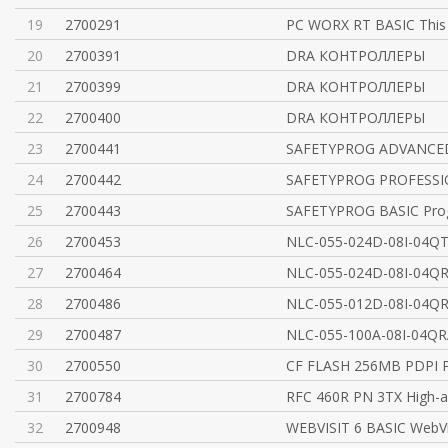
19
2700291
PC WORX RT BASIC This
20
2700391
DRA КОНТРОЛЛЕРЫ
21
2700399
DRA КОНТРОЛЛЕРЫ
22
2700400
DRA КОНТРОЛЛЕРЫ
23
2700441
SAFETYPROG ADVANCED
24
2700442
SAFETYPROG PROFESSI
25
2700443
SAFETYPROG BASIC Pro
26
2700453
NLC-055-024D-08I-04Q
27
2700464
NLC-055-024D-08I-04Q
28
2700486
NLC-055-012D-08I-04Q
29
2700487
NLC-055-100A-08I-04QR
30
2700550
CF FLASH 256MB PDPI 
31
2700784
RFC 460R PN 3TX High-av
32
2700948
WEBVISIT 6 BASIC WebVis