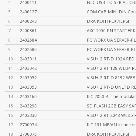
4
2400111
NLC-USB TO SERIAL-CB
5
2400127
COM CAB MINI DIN Conn
6
2400243
DRA КОНТРОЛЛЕРЫ
7
2400361
AXC 1050 PN STARTERKI
8
2402684
PC WORX UA SERVER-PL
9
2402686
PC WORX UA SERVER-PL
10
2403011
VISU+ 2 RT-D 1024 RE
11
2403042
VISU+ 2 RT 128 WEB4 Ru
12
2403052
VISU+ 2 RT-D 8192 WEB
13
2403053
VISU+ 2 RT-D UNLTD 
14
2403160
ILC 2050 BI The modular 
15
2403298
SD FLASH 2GB EASY SA
16
2403330
VISU+ 2 RT 2048 WEB5 R
17
2700074
ILC 191 ME/AN Inline con
18
2700075
DRA КОНТРОЛЛЕРЫ