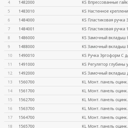
4
1482000
KS Впрессованные гайк
5
1483010
KS Настенное креплени
6
1484000
KS Пластиковая ручка 
7
1484001
KS Пластиковая ручка 
8
1486000
KS Замочный вкладыш 
9
1488000
KS Замочный вкладыш 
10
1490010
KS Ручка Эргоформ С д
11
1491000
KS Регулятор глубины 
12
1492000
KS Замочный вкладыш 
13
1560700
KL Монт. панель оцинк.
14
1561700
KL Монт. панель оцинк.
15
1562700
KL Монт. панель оцинк.
16
1563700
KL Монт. панель оцинк.
17
1564700
KL Монт. панель оцинк.
18
1565700
KL Монт. панель оцинк.