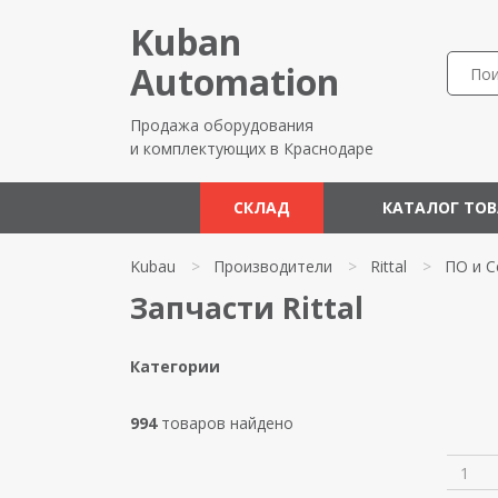
Kuban
Automation
Продажа оборудования
и комплектующих в Краснодаре
СКЛАД
КАТАЛОГ ТО
Kubau
>
Производители
>
Rittal
>
ПО и С
Запчасти Rittal
Категории
994
товаров найдено
1