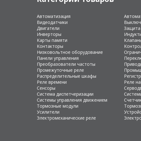
Автоматизация
Автома
Видеодатчики
Выключ
Двигатели
Защита
Инверторы
Индукт
Карты памяти
Клапан
Контакторы
Контро
Низковольтное оборудование
Ограни
Панели управления
Перекл
Преобразователи частоты
Привод
Промежуточные реле
Промыш
Распределительные шкафы
Регист
Реле времени
Реле н
Сенсоры
Сервод
Система диспетчеризации
Систем
Системы управления движением
Счетчи
Тормозные модули
Тормоз
Усилители
Устройс
Электромеханические реле
Электр