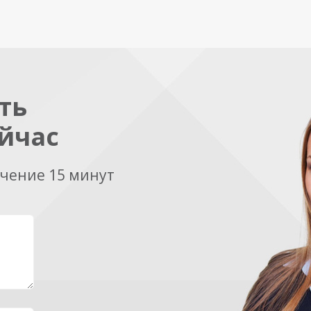
ть
йчас
ечение 15 минут