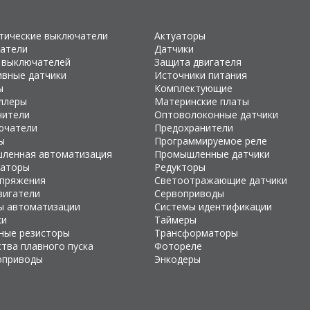
тические выключатели
Актуаторы
атели
Датчики
 выключателей
Защита двигателя
ивные датчики
Источники питания
ы
Комплектующие
ллеры
Материнские платы
чители
Оптоволоконные датчики
ючатели
Предохранители
ы
Программируемое реле
ленная автоматизация
Промышленные датчики
раторы
Редукторы
апряжения
Светоотражающие датчики
вигатели
Сервоприводы
ы автоматизации
Системы идентификации
ки
Таймеры
ные резисторы
Трансформаторы
тва плавного пуска
Фотореле
оприводы
Энкодеры