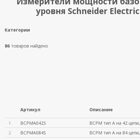
Измерители мощности базо
уровня Schneider Electric
Категории
86
товаров найдено
Артикул
Описание
1
BCPMA042S
BCPM тип A на 42 цепи
2
BCPMA084S
BCPM тип A на 84 цепи