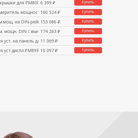
Купить
крышки для PM8000
6 399 ₽
Купить
меритель мощности
160 524 ₽
Купить
.мощ. на DIN-рейку б
153 086 ₽
Купить
м. мощн. DIN с выносн
174 263 ₽
Купить
я уст. на панель для
11 069 ₽
Купить
я уст.диспл.PM89RD н
10 097 ₽