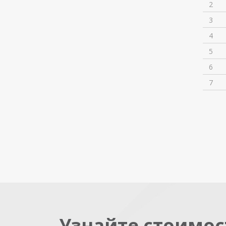
2
3
4
5
6
7
Узнайте стоимос