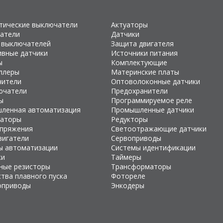
тические выключатели
Актуаторы
атели
Датчики
 выключателей
Защита двигателя
ивные датчики
Источники питания
ы
Комплектующие
ллеры
Материнские платы
чители
Оптоволоконные датчики
ючатели
Предохранители
ы
Программируемое реле
ленная автоматизация
Промышленные датчики
раторы
Редукторы
апряжения
Светоотражающие датчики
вигатели
Сервоприводы
ы автоматизации
Системы идентификации
ки
Таймеры
ные резисторы
Трансформаторы
тва плавного пуска
Фотореле
оприводы
Энкодеры