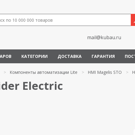
mail@kubau.ru
ВАРОВ
КАТЕГОРИИ
ДОСТАВКА
ГАРАНТИЯ
ПОС
>
Компоненты автоматизации Lite
>
HMI Magelis STO
>
H
er Electric