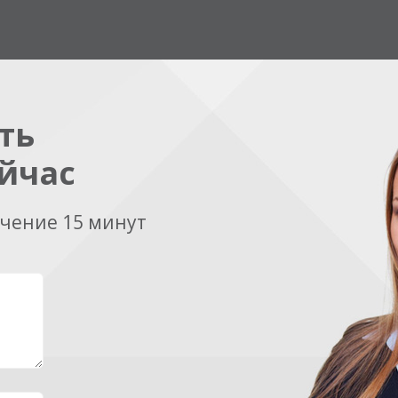
ть
йчас
ечение 15 минут