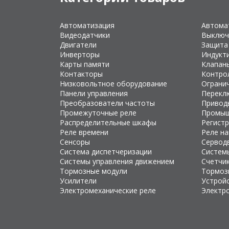
Автоматизация
Автома
Видеодатчики
Выключ
Двигатели
Защита
Инверторы
Индукт
Карты памяти
Клапан
Контакторы
Контро
Низковольтное оборудование
Ограни
Панели управления
Перекл
Преобразователи частоты
Привод
Промежуточные реле
Промыш
Распределительные шкафы
Регист
Реле времени
Реле н
Сенсоры
Сервод
Система диспетчеризации
Систем
Системы управления движением
Счетчи
Тормозные модули
Тормоз
Усилители
Устройс
Электромеханические реле
Электр