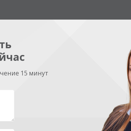
ть
йчас
ечение 15 минут