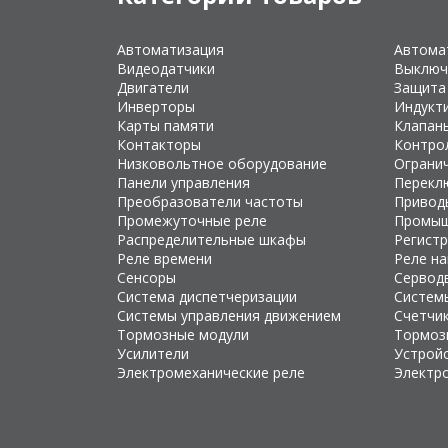
Автоматизация
Автома
Видеодатчики
Выключ
Двигатели
Защита
Инверторы
Индукт
Карты памяти
Клапан
Контакторы
Контро
Низковольтное оборудование
Ограни
Панели управления
Перекл
Преобразователи частоты
Привод
Промежуточные реле
Промыш
Распределительные шкафы
Регист
Реле времени
Реле н
Сенсоры
Сервод
Система диспетчеризации
Систем
Системы управления движением
Счетчи
Тормозные модули
Тормоз
Усилители
Устройс
Электромеханические реле
Электр