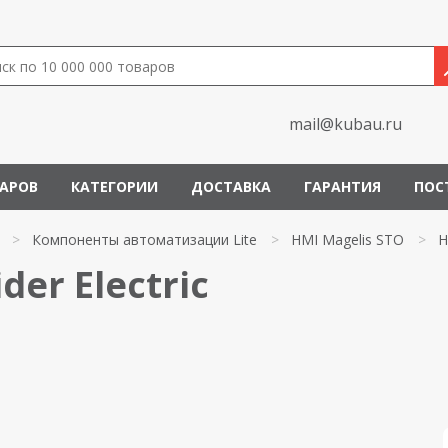
mail@kubau.ru
ВАРОВ
КАТЕГОРИИ
ДОСТАВКА
ГАРАНТИЯ
ПОС
>
Компоненты автоматизации Lite
>
HMI Magelis STO
>
H
er Electric