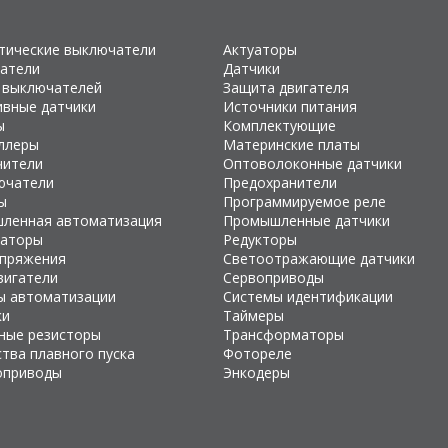
тические выключатели
Актуаторы
атели
Датчики
 выключателей
Защита двигателя
ивные датчики
Источники питания
ы
Комплектующие
ллеры
Материнские платы
чители
Оптоволоконные датчики
ючатели
Предохранители
ы
Программируемое реле
ленная автоматизация
Промышленные датчики
раторы
Редукторы
апряжения
Светоотражающие датчики
вигатели
Сервоприводы
ы автоматизации
Системы идентификации
ки
Таймеры
ные резисторы
Трансформаторы
тва плавного пуска
Фотореле
оприводы
Энкодеры