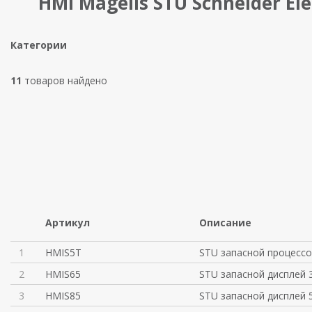
HMI Magelis STU Schneider Ele
Категории
11
товаров найдено
Артикул
Описание
1
HMIS5T
STU запасной процесс
2
HMIS65
STU запасной дисплей 3
3
HMIS85
STU запасной дисплей 5