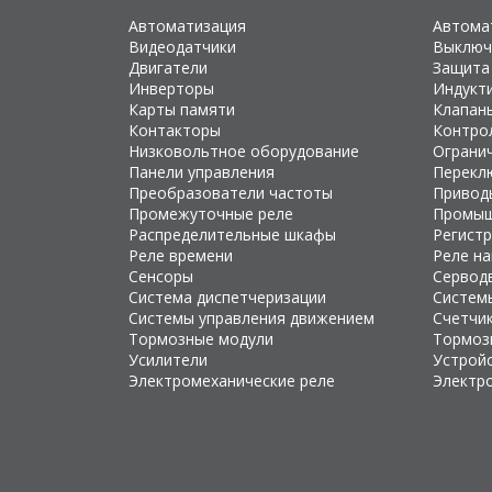
Автоматизация
Автома
Видеодатчики
Выключ
Двигатели
Защита
Инверторы
Индукт
Карты памяти
Клапан
Контакторы
Контро
Низковольтное оборудование
Ограни
Панели управления
Перекл
Преобразователи частоты
Привод
Промежуточные реле
Промыш
Распределительные шкафы
Регист
Реле времени
Реле н
Сенсоры
Сервод
Система диспетчеризации
Систем
Системы управления движением
Счетчи
Тормозные модули
Тормоз
Усилители
Устройс
Электромеханические реле
Электр