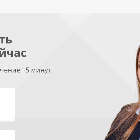
ть
йчас
ечение 15 минут