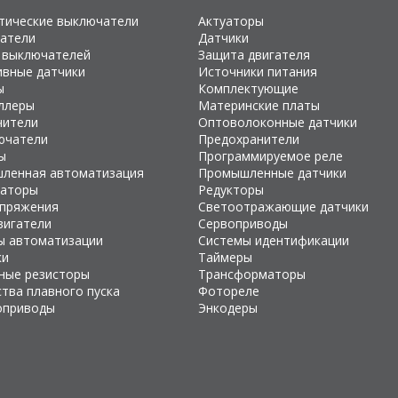
тические выключатели
Актуаторы
атели
Датчики
 выключателей
Защита двигателя
ивные датчики
Источники питания
ы
Комплектующие
ллеры
Материнские платы
чители
Оптоволоконные датчики
ючатели
Предохранители
ы
Программируемое реле
ленная автоматизация
Промышленные датчики
раторы
Редукторы
апряжения
Светоотражающие датчики
вигатели
Сервоприводы
ы автоматизации
Системы идентификации
ки
Таймеры
ные резисторы
Трансформаторы
тва плавного пуска
Фотореле
оприводы
Энкодеры