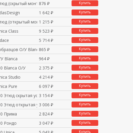
Купить
тюд (скрытый монтаж)
876 ₽
Купить
lasDesign
1 642 ₽
Купить
тюд (открытый монтаж)
1 215 ₽
Купить
ica Class
9 523 ₽
Купить
dace
5 714 ₽
Купить
образцов O/У Blanca
865 ₽
Купить
У Blanca
964 ₽
Купить
0 Blanca О/У
2 375 ₽
Купить
ica Studio
4 214 ₽
Купить
ica Pure
6 097 ₽
Купить
80 Этюд скрытая устан
3 154 ₽
Купить
80 Этюд открытая уста
3 006 ₽
Купить
80 Прима
2 824 ₽
Купить
80 Рондо
3 047 ₽
Купить
0 Unica
5 043 ₽