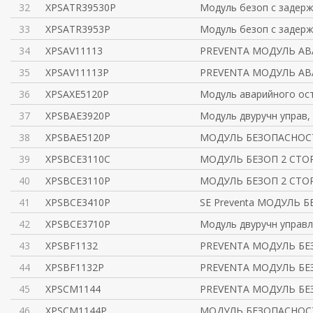
32
XPSATR39530P
Модуль безоп с задерж
33
XPSATR3953P
Модуль безоп с задерж
34
XPSAV11113
PREVENTA МОДУЛЬ А
35
XPSAV11113P
PREVENTA МОДУЛЬ А
36
XPSAXE5120P
Модуль аварийного ос
37
XPSBAE3920P
Модуль двуручн управ, к
38
XPSBAE5120P
МОДУЛЬ БЕЗОПАСНОС
39
XPSBCE3110C
МОДУЛЬ БЕЗОП 2 СТО
40
XPSBCE3110P
МОДУЛЬ БЕЗОП 2 СТО
41
XPSBCE3410P
SE Preventa МОДУЛЬ 
42
XPSBCE3710P
Модуль двуручн управл,
43
XPSBF1132
PREVENTA МОДУЛЬ БЕ
44
XPSBF1132P
PREVENTA МОДУЛЬ БЕ
45
XPSCM1144
PREVENTA МОДУЛЬ БЕ
46
XPSCM1144P
МОДУЛЬ БЕЗОПАСНОС