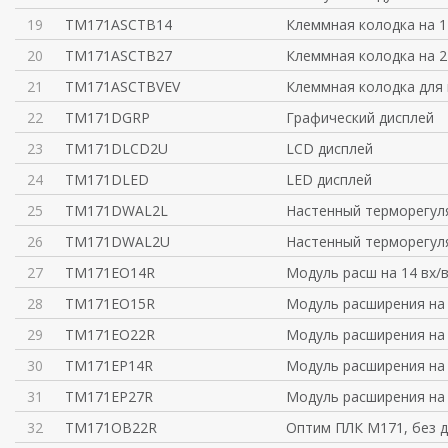
19
TM171ASCTB14
Клеммная колодка на 1
20
TM171ASCTB27
Клеммная колодка на 2
21
TM171ASCTBVEV
Клеммная колодка для
22
TM171DGRP
Графический дисплей
23
TM171DLCD2U
LCD дисплей
24
TM171DLED
LED дисплей
25
TM171DWAL2L
Настенный терморегул
26
TM171DWAL2U
Настенный терморегул
27
TM171EO14R
Модуль расш на 14 вх/в
28
TM171EO15R
Модуль расширения на 
29
TM171EO22R
Модуль расширения на 
30
TM171EP14R
Модуль расширения на 
31
TM171EP27R
Модуль расширения на 
32
TM171OB22R
Оптим ПЛК М171, без д