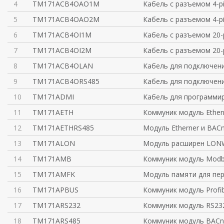
4
TM171ACB4OAO1M
Кабель с разъемом 4-p
5
TM171ACB4OAO2M
Кабель с разъемом 4-p
6
TM171ACB4OI1M
Кабель с разъемом 20-
7
TM171ACB4OI2M
Кабель с разъемом 20-
8
TM171ACB4OLAN
Кабель для подключен
9
TM171ACB4ORS485
Кабель для подключени
10
TM171ADMI
Кабель для программи
11
TM171AETH
Коммуник модуль Ether
12
TM171AETHRS485
Модуль Etherner и BAC
13
TM171ALON
Модуль расширен LONW
14
TM171AMB
Коммуник модуль Modb
15
TM171AMFK
Модуль памяти для пер
16
TM171APBUS
Коммуник модуль Profi
17
TM171ARS232
Коммуник модуль RS232
18
TM171ARS485
Коммуник модуль BACn