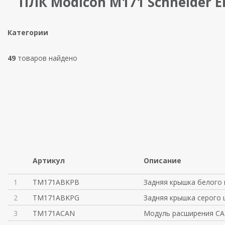
ПЛК Modicon M171 Schneider El
Категории
49
товаров найдено
Артикул
Описание
1
TM171ABKPB
Задняя крышка белого 
2
TM171ABKPG
Задняя крышка серого 
3
TM171ACAN
Модуль расширения C