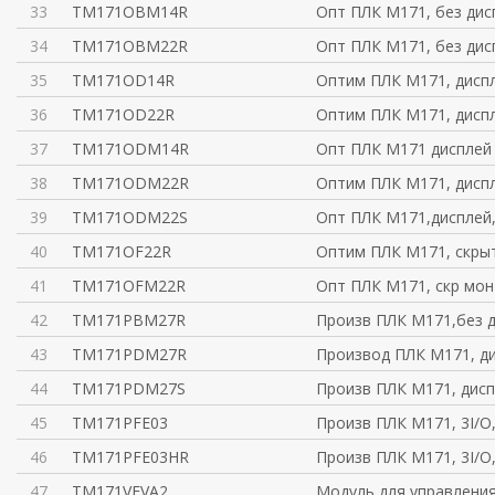
33
TM171OBM14R
Опт ПЛК М171, без дисп
34
TM171OBM22R
Опт ПЛК М171, без дис
35
TM171OD14R
Оптим ПЛК М171, диспле
36
TM171OD22R
Оптим ПЛК М171, диспле
37
TM171ODM14R
Опт ПЛК М171 дисплей 
38
TM171ODM22R
Оптим ПЛК М171, диспле
39
TM171ODM22S
Опт ПЛК М171,дисплей,
40
TM171OF22R
Оптим ПЛК М171, скры
41
TM171OFM22R
Опт ПЛК М171, скр монт
42
TM171PBM27R
Произв ПЛК М171,без д
43
TM171PDM27R
Производ ПЛК М171, ди
44
TM171PDM27S
Произв ПЛК М171, дисп
45
TM171PFE03
Произв ПЛК М171, 3I/O
46
TM171PFE03HR
Произв ПЛК М171, 3I/O
47
TM171VEVA2
Модуль для управлени