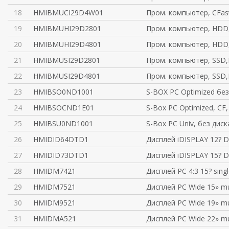
18
HMIBMUCI29D4W01
Пром. компьютер, CFas
19
HMIBMUHI29D2801
Пром. компьютер, HDD,
20
HMIBMUHI29D4801
Пром. компьютер, HDD,
21
HMIBMUSI29D2801
Пром. компьютер, SSD,
22
HMIBMUSI29D4801
Пром. компьютер, SSD,
23
HMIBSO0ND1001
S-BOX PC Optimized бе
24
HMIBSOCND1E01
S-Box PC Optimized, CF,
25
HMIBSU0ND1001
S-Box PC Univ, без диск
26
HMIDID64DTD1
Дисплей iDISPLAY 12? 
27
HMIDID73DTD1
Дисплей iDISPLAY 15? 
28
HMIDM7421
Дисплей PC 4:3 15? single
29
HMIDM7521
Дисплей PC Wide 15» mul
30
HMIDM9521
Дисплей PC Wide 19» mul
31
HMIDMA521
Дисплей PC Wide 22» mul