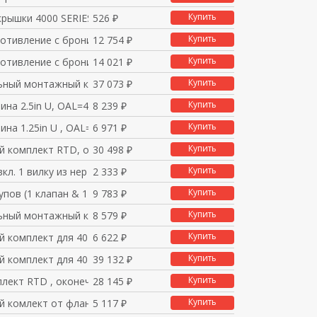
Купить
крышки 4000 SERIES S
526 ₽
Купить
отивление с бронир.ка
12 754 ₽
Купить
отивление с бронир.ка
14 021 ₽
Купить
ьный монтажный компле
37 073 ₽
Купить
ина 2.5in U, OAL=4.2
8 239 ₽
Купить
ина 1.25in U , OAL=2
6 971 ₽
Купить
 комплект RTD, оконеч
30 498 ₽
Купить
вкл. 1 вилку из нер
2 333 ₽
Купить
пов (1 клапан & 1 шу
9 783 ₽
Купить
ьный монтажный компле
8 579 ₽
Купить
 комплект для 4012MPT
6 622 ₽
Купить
 комплект для 4012MPT
39 132 ₽
Купить
плект RTD , оконечное
28 145 ₽
Купить
 комлект от фланца к
5 117 ₽