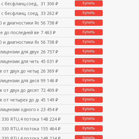
Купить
 с бесфланц.соед., 0
31 306 ₽
Купить
 с бесфланц. соед, 0
33 262 ₽
Купить
 и диагностики RealF
56 738 ₽
Купить
е до последней версии
7 463 ₽
Купить
 и диагностики RealF
56 738 ₽
Купить
лицензии для двух ка
26 737 ₽
Купить
 лицензии для четырех
45 031 ₽
Купить
е от двух до четырех
26 369 ₽
Купить
лицензии для десяти
99 146 ₽
Купить
 от двух до десяти к
72 409 ₽
Купить
е от четырех до десят
45 149 ₽
Купить
 лицензии одного кана
23 454 ₽
Купить
 330 RTU,4 потока,Lad
148 224 ₽
Купить
 330 RTU,4 потока,Lad
155 464 ₽
Купить
 330 RTU,4 потока,IEC
148 224 ₽