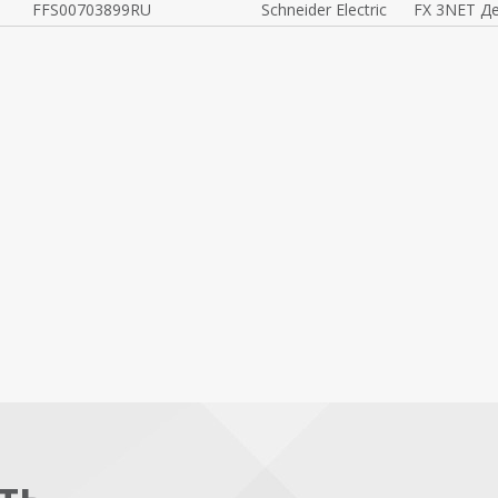
FFS00703899RU
Schneider Electric
FX 3NET Д
ть