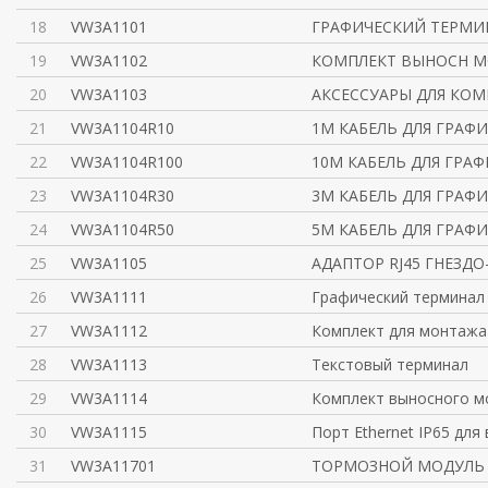
18
VW3A1101
ГРАФИЧЕСКИЙ ТЕРМИН
19
VW3A1102
КОМПЛЕКТ ВЫНОСН М
20
VW3A1103
АКСЕССУАРЫ ДЛЯ КО
21
VW3A1104R10
1М КАБЕЛЬ ДЛЯ ГРАФ
22
VW3A1104R100
10М КАБЕЛЬ ДЛЯ ГРА
23
VW3A1104R30
3М КАБЕЛЬ ДЛЯ ГРАФ
24
VW3A1104R50
5М КАБЕЛЬ ДЛЯ ГРАФ
25
VW3A1105
АДАПТОР RJ45 ГНЕЗДО
26
VW3A1111
Графический терминал A
27
VW3A1112
Комплект для монтажа
28
VW3A1113
Текстовый терминал
29
VW3A1114
Комплект выносного м
30
VW3A1115
Порт Ethernet IP65 для
31
VW3A11701
ТОРМОЗНОЙ МОДУЛЬ 