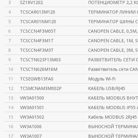
3
SZ1RV1202
ПОТЕНЦИОМЕТР 2,2 
4
TCSCAR013M120
ТЕРМИНАТОР ЛИНИИ C
5
TCSCAR01NM120
ТЕРМИНАТОР ШИНЫ 
6
TCSCCN4F3M05T
CANOPEN CABLE, 0,5M,
7
TCSCCN4F3M1T
CANOPEN CABLE, 1M, S
8
TCSCCN4F3M3T
CANOPEN CABLE, 3M, S
9
TCSCTN023F13M03
РАЗВЕТВИТЕЛЬ СЕТИ C
10
TCSCTN026M16M
Разветвитель сети CAN
11
TCSEGWB13FA0
Модуль Wi-Fi
12
TCSMCNAM3M002P
КАБЕЛЬ USB/RJ45
13
VW3A01500
КАБЕЛЬ MODBUS ВНУТ
14
VW3A01501
КАБЕЛЬ MODBUS IP55 
15
VW3A01502
Кабель MODBUS 2RJ45 
16
VW3A1006
ВЫНОСНОЙ ТЕРМИНАЛ
17
VW3A1007
ВЫНОСНОЙ ТЕРМИНАЛ