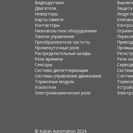
Видеодатчики
Выключ
Двигатели
Защита
Инверторы
Индукт
Карты памяти
Клапан
Контакторы
Контро
Низковольтное оборудование
Ограни
Панели управления
Перекл
Преобразователи частоты
Привод
Промежуточные реле
Промыш
Распределительные шкафы
Регист
Реле времени
Реле н
Сенсоры
Сервод
Система диспетчеризации
Систем
Системы управления движением
Счетчи
Тормозные модули
Тормоз
Усилители
Устройс
Электромеханические реле
Электр
© Kuban Automation 2024