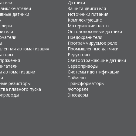
атели
Датчики
 выключателей
Защита двигателя
ивные датчики
Источники питания
ы
Комплектующие
ллеры
Материнские платы
чители
Оптоволоконные датчики
ючатели
Предохранители
ы
Программируемое реле
ленная автоматизация
Промышленные датчики
раторы
Редукторы
апряжения
Светоотражающие датчики
вигатели
Сервоприводы
ы автоматизации
Системы идентификации
ки
Таймеры
ные резисторы
Трансформаторы
тва плавного пуска
Фотореле
оприводы
Энкодеры