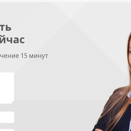
ть
йчас
ечение 15 минут