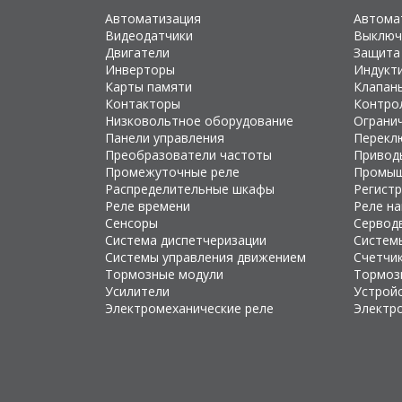
Автоматизация
Автома
Видеодатчики
Выключ
Двигатели
Защита
Инверторы
Индукт
Карты памяти
Клапан
Контакторы
Контро
Низковольтное оборудование
Ограни
Панели управления
Перекл
Преобразователи частоты
Привод
Промежуточные реле
Промыш
Распределительные шкафы
Регист
Реле времени
Реле н
Сенсоры
Сервод
Система диспетчеризации
Систем
Системы управления движением
Счетчи
Тормозные модули
Тормоз
Усилители
Устройс
Электромеханические реле
Электр