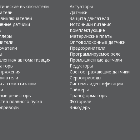
тические выключатели
Актуаторы
атели
Датчики
 выключателей
Защита двигателя
ивные датчики
Источники питания
ы
Комплектующие
ллеры
Материнские платы
чители
Оптоволоконные датчики
ючатели
Предохранители
ы
Программируемое реле
ленная автоматизация
Промышленные датчики
раторы
Редукторы
апряжения
Светоотражающие датчики
вигатели
Сервоприводы
ы автоматизации
Системы идентификации
ки
Таймеры
ные резисторы
Трансформаторы
тва плавного пуска
Фотореле
оприводы
Энкодеры