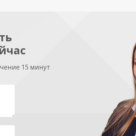
ть
йчас
ечение 15 минут