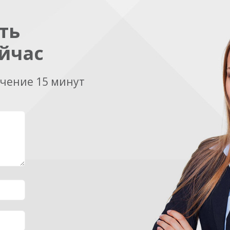
ть
йчас
ечение 15 минут