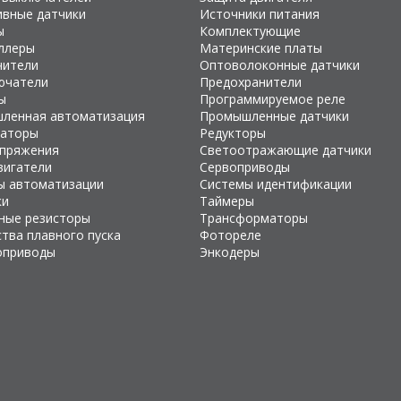
ивные датчики
Источники питания
ы
Комплектующие
ллеры
Материнские платы
чители
Оптоволоконные датчики
ючатели
Предохранители
ы
Программируемое реле
ленная автоматизация
Промышленные датчики
раторы
Редукторы
апряжения
Светоотражающие датчики
вигатели
Сервоприводы
ы автоматизации
Системы идентификации
ки
Таймеры
ные резисторы
Трансформаторы
тва плавного пуска
Фотореле
оприводы
Энкодеры