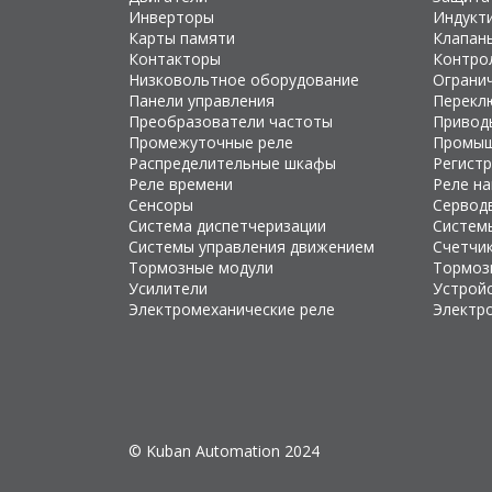
Инверторы
Индукт
Карты памяти
Клапан
Контакторы
Контро
Низковольтное оборудование
Ограни
Панели управления
Перекл
Преобразователи частоты
Привод
Промежуточные реле
Промыш
Распределительные шкафы
Регист
Реле времени
Реле н
Сенсоры
Сервод
Система диспетчеризации
Систем
Системы управления движением
Счетчи
Тормозные модули
Тормоз
Усилители
Устройс
Электромеханические реле
Электр
© Kuban Automation 2024