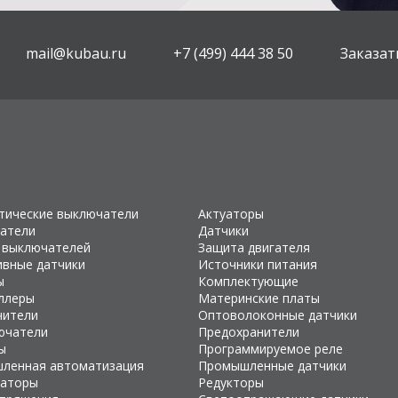
mail@kubau.ru
+7 (499) 444 38 50
Заказат
тические выключатели
Актуаторы
атели
Датчики
 выключателей
Защита двигателя
ивные датчики
Источники питания
ы
Комплектующие
ллеры
Материнские платы
чители
Оптоволоконные датчики
ючатели
Предохранители
ы
Программируемое реле
ленная автоматизация
Промышленные датчики
раторы
Редукторы