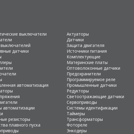
тические выключатели
Актуаторы
атели
Датчики
 выключателей
Защита двигателя
ивные датчики
Источники питания
ы
Комплектующие
ллеры
Материнские платы
чители
Оптоволоконные датчики
ючатели
Предохранители
ы
Программируемое реле
ленная автоматизация
Промышленные датчики
раторы
Редукторы
апряжения
Светоотражающие датчики
вигатели
Сервоприводы
ы автоматизации
Системы идентификации
ки
Таймеры
ные резисторы
Трансформаторы
тва плавного пуска
Фотореле
оприводы
Энкодеры