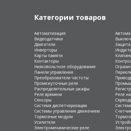
Категории товаров
Автоматизация
Автома
Видеодатчики
Выключ
Двигатели
Защита
Инверторы
Индукт
Карты памяти
Клапан
Контакторы
Контро
Низковольтное оборудование
Ограни
Панели управления
Перекл
Преобразователи частоты
Привод
Промежуточные реле
Промыш
Распределительные шкафы
Регист
Реле времени
Реле н
Сенсоры
Сервод
Система диспетчеризации
Систем
Системы управления движением
Счетчи
Тормозные модули
Тормоз
Усилители
Устройс
Электромеханические реле
Электр