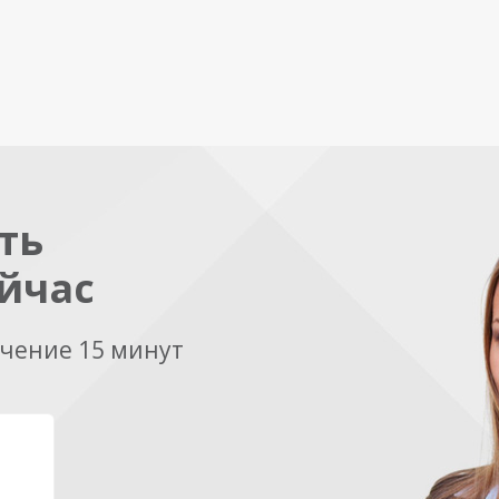
ть
йчас
ечение 15 минут