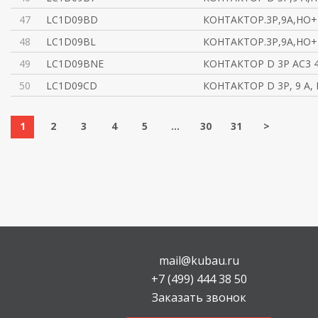
47
LC1D09BD
КОНТАКТОР.3Р,9A,НО+
48
LC1D09BL
КОНТАКТОР.3Р,9A,НО+Н
49
LC1D09BNE
КОНТАКТОР D 3P AC3 4
50
LC1D09CD
КОНТАКТОР D 3Р, 9 A, 
1
2
3
4
5
...
30
31
>
mail@kubau.ru
+7 (499) 444 38 50
Заказать звонок