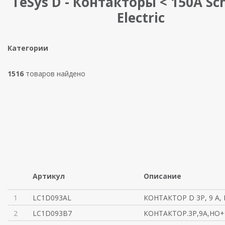
TeSys D - Контакторы < 150A Sc
Electric
Категории
1516
товаров найдено
Артикул
Описание
1
LC1D093AL
КОНТАКТОР D 3Р, 9 A, 
2
LC1D093B7
КОНТАКТОР.3Р,9A,НО+