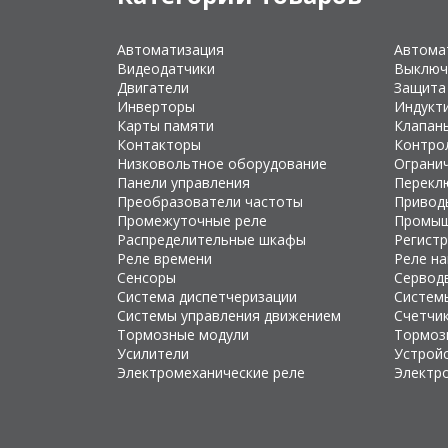
Автоматизация
Автома
Видеодатчики
Выключ
Двигатели
Защита
Инверторы
Индукт
Карты памяти
Клапан
Контакторы
Контро
Низковольтное оборудование
Ограни
Панели управления
Перекл
Преобразователи частоты
Привод
Промежуточные реле
Промыш
Распределительные шкафы
Регист
Реле времени
Реле н
Сенсоры
Сервод
Система диспетчеризации
Систем
Системы управления движением
Счетчи
Тормозные модули
Тормоз
Усилители
Устройс
Электромеханические реле
Электр