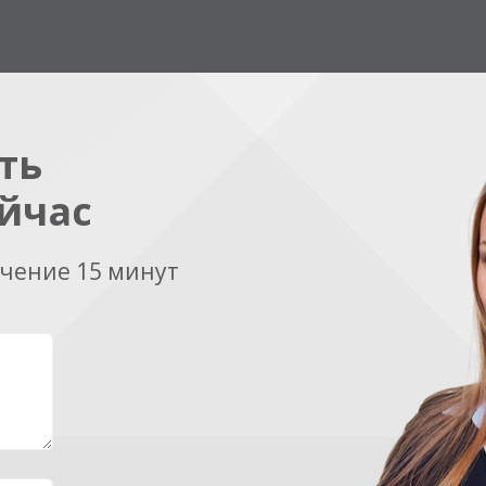
ть
йчас
ечение 15 минут