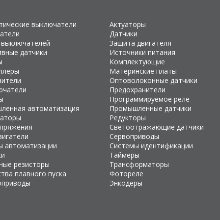
тические выключатели
Актуаторы
атели
Датчики
 выключателей
Защита двигателя
ивные датчики
Источники питания
ы
Комплектующие
ллеры
Материнские платы
чители
Оптоволоконные датчики
ючатели
Предохранители
ы
Программируемое реле
ленная автоматизация
Промышленные датчики
раторы
Редукторы
апряжения
Светоотражающие датчики
вигатели
Сервоприводы
ы автоматизации
Системы идентификации
ки
Таймеры
ные резисторы
Трансформаторы
тва плавного пуска
Фотореле
оприводы
Энкодеры